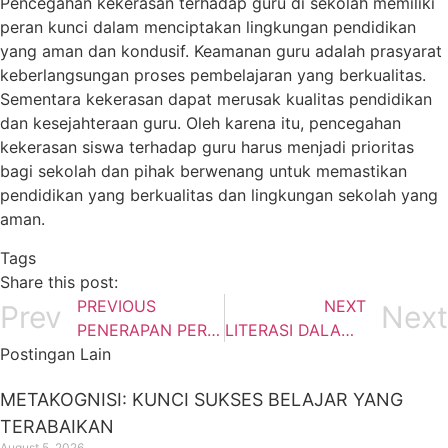
Pencegahan kekerasan terhadap guru di sekolah memiliki
peran kunci dalam menciptakan lingkungan pendidikan
yang aman dan kondusif. Keamanan guru adalah prasyarat
keberlangsungan proses pembelajaran yang berkualitas.
Sementara kekerasan dapat merusak kualitas pendidikan
dan kesejahteraan guru. Oleh karena itu, pencegahan
kekerasan siswa terhadap guru harus menjadi prioritas
bagi sekolah dan pihak berwenang untuk memastikan
pendidikan yang berkualitas dan lingkungan sekolah yang
aman.
Tags
Share this post:
PREVIOUS
NEXT
Prev
Next
PENERAPAN PERMAINAN TRADISIONAL GOBAK SODOR DALAM PEMBELAJARAN SEBAGAI SARANA UNTUK MENUMBUHKAN DAN MENINGKATKAN FUNGSI-FUNGSI PSIKOMOTOR KOGNITIF DAN AFEKTIF KELAS 1A MIN 1 YOGYAKARTA
LITERASI DALAM KURIKLUM MERDEKA
Postingan Lain
METAKOGNISI: KUNCI SUKSES BELAJAR YANG
TERABAIKAN
August 5, 2026