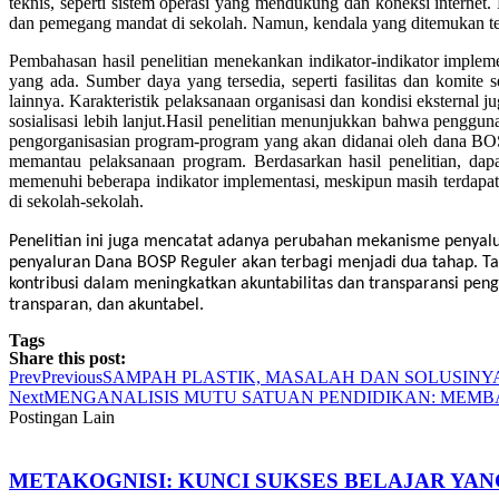
teknis, seperti sistem operasi yang mendukung dan koneksi interne
dan pemegang mandat di sekolah. Namun, kendala yang ditemukan terma
Pembahasan hasil penelitian menekankan indikator-indikator imple
yang ada. Sumber daya yang tersedia, seperti fasilitas dan komite
lainnya. Karakteristik pelaksanaan organisasi dan kondisi ekste
sosialisasi lebih lanjut.Hasil penelitian menunjukkan bahwa pengg
pengorganisasian program-program yang akan didanai oleh dana BO
memantau pelaksanaan program. Berdasarkan hasil penelitian, 
memenuhi beberapa indikator implementasi, meskipun masih terdapa
di sekolah-sekolah.
Penelitian ini juga mencatat adanya perubahan mekanisme penyalu
penyaluran Dana BOSP Reguler akan terbagi menjadi dua tahap. Tah
kontribusi dalam meningkatkan akuntabilitas dan transparansi peng
transparan, dan akuntabel.
Tags
Share this post:
Prev
Previous
SAMPAH PLASTIK, MASALAH DAN SOLUSINY
Next
MENGANALISIS MUTU SATUAN PENDIDIKAN: MEM
Postingan Lain
METAKOGNISI: KUNCI SUKSES BELAJAR YA