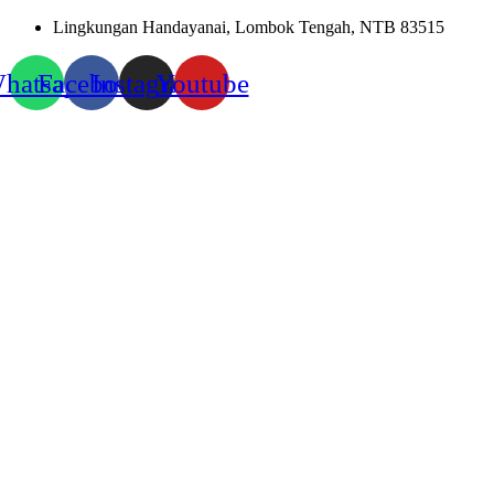
Skip
Lingkungan Handayanai, Lombok Tengah, NTB 83515
to
content
hatsapp
Facebook
Instagram
Youtube