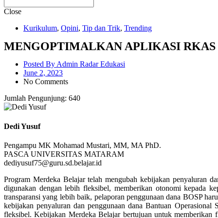
Close
Kurikulum
,
Opini
,
Tip dan Trik
,
Trending
MENGOPTIMALKAN APLIKASI RKAS 
Posted By
Admin Radar Edukasi
June 2, 2023
No Comments
Jumlah Pengunjung:
640
Dedi Yusuf
Pengampu MK Mohamad Mustari, MM, MA PhD.
PASCA UNIVERSITAS MATARAM
dediyusuf75@guru.sd.belajar.id
Program Merdeka Belajar telah mengubah kebijakan penyaluran da
digunakan dengan lebih fleksibel, memberikan otonomi kepada ke
transparansi yang lebih baik, pelaporan penggunaan dana BOSP haru
kebijakan penyaluran dan penggunaan dana Bantuan Operasional 
fleksibel. Kebijakan Merdeka Belajar bertujuan untuk memberikan 