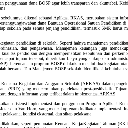
oran penggunaan dana BOSP agar lebih transparan dan akuntabel. Ke
ana.
ebelumnya dikenal sebagai Aplikasi RKAS, merupakan sistem infor
a pertanggungjawaban dana Bantuan Operasional Satuan Pendidikan di 
etiap sekolah pada semua jenjang pendidikan, termasuk SMP, harus
giatan pendidikan di sekolah. Seperti halnya manajemen pendidik
koordinasian, dan pengawasan. Manajemen keuangan juga mencakup 
 kualitas pendidikan dengan memperhatikan kebutuhan dan perkemba
mencapai tujuan tersebut, diperlukan biaya yang cukup dan administ
OSP). Perencanaan program BOSP dilakukan melalui dua kegiatan utam
ah bersama Tim Manajemen BOSP sekolah. Identifikasi kebutuhan se
asi Rencana Kegiatan dan Anggaran Sekolah (ARKAS) dalam pengelol
rhana (SRD) yang mencerminkan pendekatan post-positivistik. Tujua
ncara dengan informan yang terlibat dalam implementasi ARKAS.
tkan efisiensi implementasi dan penggunaan Program Aplikasi Ren
ter dan Van Horn, yang mencakup enam indikator implementasi. Indik
n pelaksana, kondisi eksternal, dan sikap pelaksana.
dilakukan, seperti pembuatan Rencana Kerja/Kegiatan Tahunan (RKT)