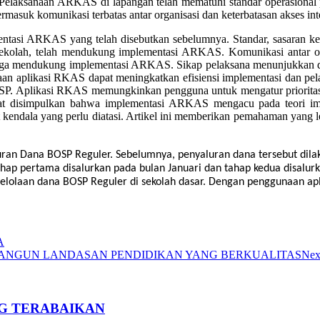
t. Pelaksanaan ARKAS di lapangan telah mematuhi standar operasiona
suk komunikasi terbatas antar organisasi dan keterbatasan akses inte
mentasi ARKAS yang telah disebutkan sebelumnya. Standar, sasaran ke
 sekolah, telah mendukung implementasi ARKAS. Komunikasi antar orga
rnal juga mendukung implementasi ARKAS. Sikap pelaksana menunjukk
unaan aplikasi RKAS dapat meningkatkan efisiensi implementasi dan p
SP. Aplikasi RKAS memungkinkan pengguna untuk mengatur prioritas 
dapat disimpulkan bahwa implementasi ARKAS mengacu pada teori 
t kendala yang perlu diatasi. Artikel ini memberikan pemahaman ya
ran Dana BOSP Reguler. Sebelumnya, penyaluran dana tersebut dilak
ap pertama disalurkan pada bulan Januari dan tahap kedua disalurka
elolaan dana BOSP Reguler di sekolah dasar. Dengan penggunaan apli
A
BANGUN LANDASAN PENDIDIKAN YANG BERKUALITAS
Nex
NG TERABAIKAN