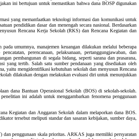
bijakan ini bertujuan untuk memastikan bahwa dana BOSP digunakan
masi yang memanfaatkan teknologi informasi dan komunikasi untuk
satuan pendidikan dasar dan menengah secara nasional. Berdasarkan
 menyusun Rencana Kerja Sekolah (RKS) dan Rencana Kegiatan dan
an pada umumnya, manajemen keuangan dilakukan melalui beberapa
pencatatan, perencanaan, pelaksanaan, pertanggungjawaban, dan
ngan pembangunan di segala bidang, seperti sarana dan prasarana,
rasi yang tertib. Salah satu sumber pendanaan yang disediakan oleh
a, yaitu mengidentifikasi kebutuhan sekolah dan menyusun Rencana
kolah dilakukan dengan melakukan evaluasi diri untuk menunjukkan
aan dana Bantuan Operasional Sekolah (BOS) di sekolah-sekolah.
n penelitian ini adalah untuk menggambarkan fenomena penggunaan
cana Kegiatan dan Anggaran Sekolah dalam melaporkan dana BOS.
ator tersebut meliputi standar dan sasaran kebijakan, sumber daya,
 dan penggunaan skala prioritas. ARKAS juga memiliki persyaratan