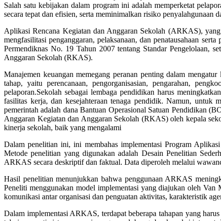
Salah satu kebijakan dalam program ini adalah memperketat pelap
secara tepat dan efisien, serta meminimalkan risiko penyalahgunaan d
Aplikasi Rencana Kegiatan dan Anggaran Sekolah (ARKAS), yang s
mengfasilitasi penganggaran, pelaksanaan, dan penatausahaan sert
Permendiknas No. 19 Tahun 2007 tentang Standar Pengelolaan, s
Anggaran Sekolah (RKAS).
Manajemen keuangan memegang peranan penting dalam mengatur ke
tahap, yaitu perencanaan, pengorganisasian, pengarahan, peng
pelaporan.Sekolah sebagai lembaga pendidikan harus meningkatkan
fasilitas kerja, dan kesejahteraan tenaga pendidik. Namun, untuk 
pemerintah adalah dana Bantuan Operasional Satuan Pendidikan (B
Anggaran Kegiatan dan Anggaran Sekolah (RKAS) oleh kepala sekol
kinerja sekolah, baik yang mengalami
Dalam penelitian ini, ini membahas implementasi Program Aplik
Metode penelitian yang digunakan adalah Desain Penelitian Sede
ARKAS secara deskriptif dan faktual. Data diperoleh melalui wawa
Hasil penelitian menunjukkan bahwa penggunaan ARKAS meningka
Peneliti menggunakan model implementasi yang diajukan oleh Van Me
komunikasi antar organisasi dan penguatan aktivitas, karakteristik age
Dalam implementasi ARKAS, terdapat beberapa tahapan yang harus 