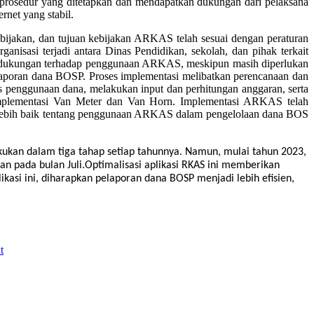
l prosedur yang ditetapkan dan mendapatkan dukungan dari pelaksana
rnet yang stabil.
bijakan, dan tujuan kebijakan ARKAS telah sesuai dengan peraturan
nisasi terjadi antara Dinas Pendidikan, sekolah, dan pihak terkait
an dukungan terhadap penggunaan ARKAS, meskipun masih diperlukan
elaporan dana BOSP. Proses implementasi melibatkan perencanaan dan
penggunaan dana, melakukan input dan perhitungan anggaran, serta
implementasi Van Meter dan Van Horn. Implementasi ARKAS telah
ng lebih baik tentang penggunaan ARKAS dalam pengelolaan dana BOS
ukan dalam tiga tahap setiap tahunnya. Namun, mulai tahun 2023,
n pada bulan Juli.Optimalisasi aplikasi RKAS ini memberikan
kasi ini, diharapkan pelaporan dana BOSP menjadi lebih efisien,
t