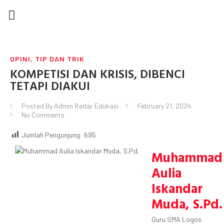
DEWAN REDAKSI
TIP DAN TRIK
KARYA TULIS
SEMUA POSTINGAN
OPINI
,
TIP DAN TRIK
KOMPETISI DAN KRISIS, DIBENCI
TETAPI DIAKUI
Posted By
Admin Radar Edukasi
February 21, 2024
No Comments
Jumlah Pengunjung:
695
Muhammad
Aulia
Iskandar
Muda, S.Pd.
Guru SMA Logos