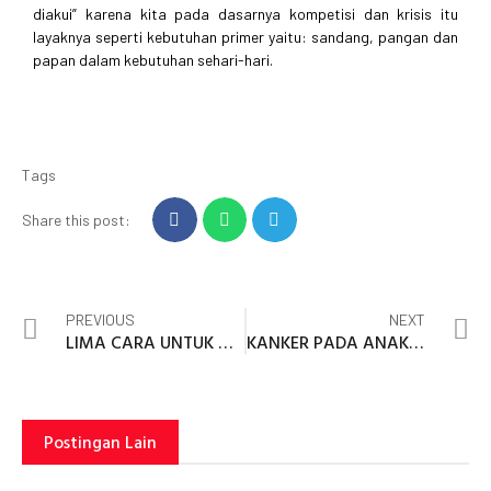
diakui” karena kita pada dasarnya kompetisi dan krisis itu
layaknya seperti kebutuhan primer yaitu: sandang, pangan dan
papan dalam kebutuhan sehari-hari.
Tags
Share this post:
PREVIOUS
NEXT
LIMA CARA UNTUK MENUMBUHKAN DAN MENINGKATKAN KETERAMPILAN MENGANTRE PADA ANAK USIA DINI
KANKER PADA ANAK DALAM PERSPEKTIF KELUARGA
Postingan Lain