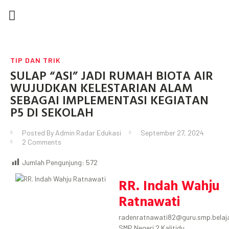
DEWAN REDAKSI
TIP DAN TRIK
KARYA TULIS
SEMUA POSTINGAN
TIP DAN TRIK
SULAP “ASI” JADI RUMAH BIOTA AIR
WUJUDKAN KELESTARIAN ALAM
SEBAGAI IMPLEMENTASI KEGIATAN
P5 DI SEKOLAH
Posted By
Admin Radar Edukasi
September 27, 2024
2 Comments
Jumlah Pengunjung:
572
RR. Indah Wahju
Ratnawati
radenratnawati82@guru.smp.belaja
SMP Negeri 2 Kalitidu