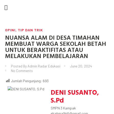
DEWAN REDAKSI
TIP DAN TRIK
KARYA TULIS
SEMUA POSTINGAN
OPINI
,
TIP DAN TRIK
NUANSA ALAM DI DESA TIMAHAN
MEMBUAT WARGA SEKOLAH BETAH
UNTUK BERAKTIFITAS ATAU
MELAKUKAN PEMBELAJARAN
Posted By
Admin Radar Edukasi
June 20, 2024
No Comments
Jumlah Pengunjung:
693
DENI SUSANTO,
S.Pd
SMPN 3 Kampak
elrahma946@gmail.com