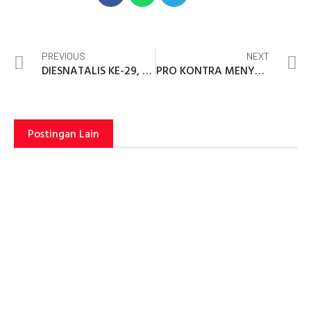
PREVIOUS
NEXT
DIESNATALIS KE-29, KETUA STIKES HANG TUAH SURABAYA MENGUCAP SYUKUR!
PRO KONTRA MENYUSUI SECARA RESPONSIF: DAMPAKNYA TERHADAP KEBUTUHAN ISTIRAHAT IBU DAN PRODUKSI ASI
Postingan Lain