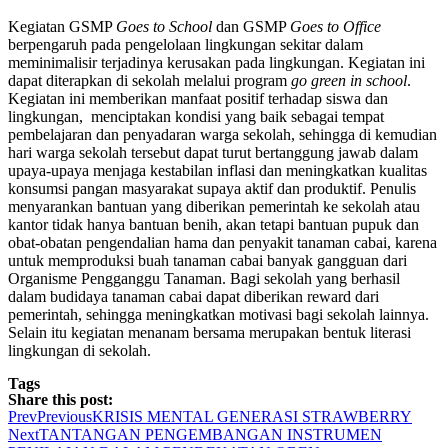
Kegiatan GSMP
Goes to School
dan GSMP
Goes to Office
berpengaruh pada pengelolaan lingkungan sekitar dalam
meminimalisir terjadinya kerusakan pada lingkungan. Kegiatan ini
dapat diterapkan di sekolah melalui program
go green in school
.
Kegiatan ini memberikan manfaat positif terhadap siswa dan
lingkungan, menciptakan kondisi yang baik sebagai tempat
pembelajaran dan penyadaran warga sekolah, sehingga di kemudian
hari warga sekolah tersebut dapat turut bertanggung jawab dalam
upaya-upaya menjaga kestabilan inflasi dan meningkatkan kualitas
konsumsi pangan masyarakat supaya aktif dan produktif. Penulis
menyarankan bantuan yang diberikan pemerintah ke sekolah atau
kantor tidak hanya bantuan benih, akan tetapi bantuan pupuk dan
obat-obatan pengendalian hama dan penyakit tanaman cabai, karena
untuk memproduksi buah tanaman cabai banyak gangguan dari
Organisme Pengganggu Tanaman. Bagi sekolah yang berhasil
dalam budidaya tanaman cabai dapat diberikan reward dari
pemerintah, sehingga meningkatkan motivasi bagi sekolah lainnya.
Selain itu kegiatan menanam bersama merupakan bentuk literasi
lingkungan di sekolah.
Tags
Share this post:
Prev
Previous
KRISIS MENTAL GENERASI STRAWBERRY
Next
TANTANGAN PENGEMBANGAN INSTRUMEN