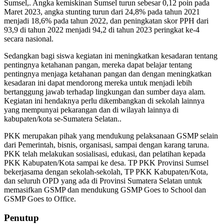
Sumsel,. Angka kemiskinan Sumsel turun sebesar 0,12 poin pada
Maret 2023, angka stunting turun dari 24,8% pada tahun 2021
menjadi 18,6% pada tahun 2022, dan peningkatan skor PPH dari
93,9 di tahun 2022 menjadi 94,2 di tahun 2023 peringkat ke-4
secara nasional.
Sedangkan bagi siswa kegiatan ini meningkatkan kesadaran tentang
pentingnya ketahanan pangan, mereka dapat belajar tentang
pentingnya menjaga ketahanan pangan dan dengan meningkatkan
kesadaran ini dapat mendorong mereka untuk menjadi lebih
bertanggung jawab terhadap lingkungan dan sumber daya alam.
Kegiatan ini hendaknya perlu dikembangkan di sekolah lainnya
yang mempunyai pekarangan dan di wilayah lainnya di
kabupaten/kota se-Sumatera Selatan..
PKK merupakan pihak yang mendukung pelaksanaan GSMP selain
dari Pemerintah, bisnis, organisasi, sampai dengan karang taruna.
PKK telah melakukan sosialisasi, edukasi, dan pelatihan kepada
PKK Kabupaten/Kota sampai ke desa. TP PKK Provinsi Sumsel
bekerjasama dengan sekolah-sekolah, TP PKK Kabupaten/Kota,
dan seluruh OPD yang ada di Provinsi Sumatera Selatan untuk
memasifkan GSMP dan mendukung GSMP Goes to School dan
GSMP Goes to Office.
Penutup