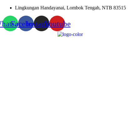
Skip
Lingkungan Handayanai, Lombok Tengah, NTB 83515
to
content
hatsapp
Facebook
Instagram
Youtube