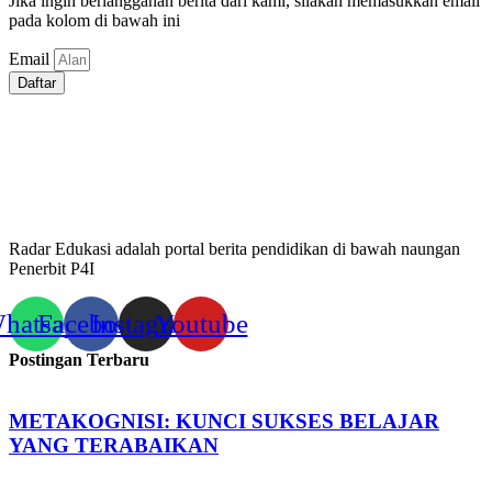
Jika ingin berlangganan berita dari kami, silakan memasukkan email
pada kolom di bawah ini
Email
Daftar
Radar Edukasi adalah portal berita pendidikan di bawah naungan
Penerbit P4I
hatsapp
Facebook
Instagram
Youtube
Postingan Terbaru
METAKOGNISI: KUNCI SUKSES BELAJAR
YANG TERABAIKAN