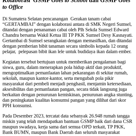
Kolaborasi GSMP
Goes to School
dan GSMP
Goes
to Office
Di Sumatera Selatan pencanangan Gerakan tanam cabai
“GERTAMBAI” dengan kolaborasi antara di SMK Negeri Sumsel,
ditandai dengan penanaman cabai oleh Plh Sekda Sumsel Edward
Chandra bersama Wakil Ketua III TP PKK Sumsel Desy Kasnayati.
Gertambai di Sumsel serangkaian dengan memasifkan, dan ditandai
dengan pemberian bibit tanaman secara simbolis kepada 12 orang
pelajar, pelepasan bibit ikan lele untuk budidaya ikan dalam ember.
Kegiatan tersebut bertujuan untuk memberikan pengalaman bagi
siswa, guru, dalam menerapkan pola hidup aktif dan produktif,
mengoptimalkan pemanfaatan lahan pekarangan di sekitar rumah,
sekolah, maupun kantor-kantor, serta mengubah pola pikir
masyarakat dari pembeli menjadi penghasil, menjamin ketersediaan,
aksesibilitas dan pemanfaatan pangan, secara tidak langsung juga
berkaitan dengan penurunan kemiskinan, penurunan angka stunting,
dan peningkatan kualitas konsumsi pangan yang dilihat dari skor
PPH konsumsi.
Pada Desember 2023, tercatat data sebanyak 26.948 rumah tangga
miskin yang telah mendapatkan bantuan GSMP baik dari dana CSR
maupun swadaya, kerja sama dari semua OPD terkait, TP PKK,
Bank BUMN, maupun Bank Daerah dan seluruh masyarakat