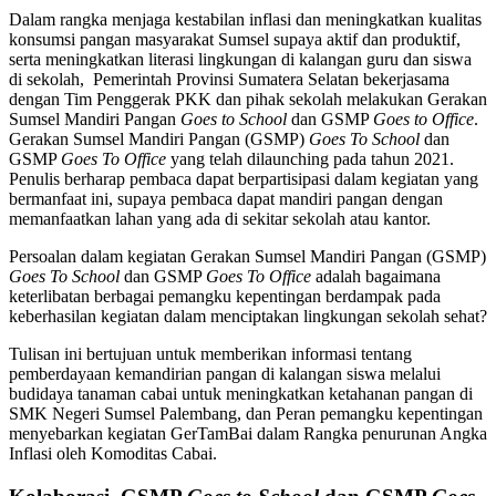
Dalam rangka menjaga kestabilan inflasi dan meningkatkan kualitas
konsumsi pangan masyarakat Sumsel supaya aktif dan produktif,
serta meningkatkan literasi lingkungan di kalangan guru dan siswa
di sekolah, Pemerintah Provinsi Sumatera Selatan bekerjasama
dengan Tim Penggerak PKK dan pihak sekolah melakukan Gerakan
Sumsel Mandiri Pangan
Goes to School
dan GSMP
Goes to Office
.
Gerakan Sumsel Mandiri Pangan (GSMP)
Goes To School
dan
GSMP
Goes To Office
yang telah dilaunching pada tahun 2021.
Penulis berharap pembaca dapat berpartisipasi dalam kegiatan yang
bermanfaat ini, supaya pembaca dapat mandiri pangan dengan
memanfaatkan lahan yang ada di sekitar sekolah atau kantor.
Persoalan dalam kegiatan Gerakan Sumsel Mandiri Pangan (GSMP)
Goes To School
dan GSMP
Goes To Office
adalah bagaimana
keterlibatan berbagai pemangku kepentingan berdampak pada
keberhasilan kegiatan dalam menciptakan lingkungan sekolah sehat?
Tulisan ini bertujuan untuk memberikan informasi tentang
pemberdayaan kemandirian pangan di kalangan siswa melalui
budidaya tanaman cabai untuk meningkatkan ketahanan pangan di
SMK Negeri Sumsel Palembang, dan Peran pemangku kepentingan
menyebarkan kegiatan GerTamBai dalam Rangka penurunan Angka
Inflasi oleh Komoditas Cabai.