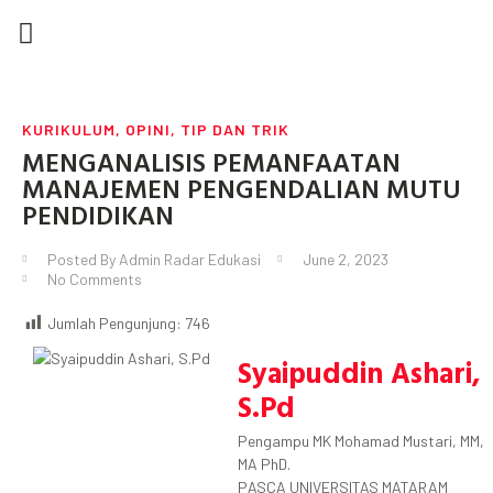
DEWAN REDAKSI
TIP DAN TRIK
KARYA TULIS
SEMUA POSTINGAN
KURIKULUM
,
OPINI
,
TIP DAN TRIK
MENGANALISIS PEMANFAATAN
MANAJEMEN PENGENDALIAN MUTU
PENDIDIKAN
Posted By
Admin Radar Edukasi
June 2, 2023
No Comments
Jumlah Pengunjung:
746
Syaipuddin Ashari,
S.Pd
Pengampu MK Mohamad Mustari, MM,
MA PhD.
PASCA UNIVERSITAS MATARAM