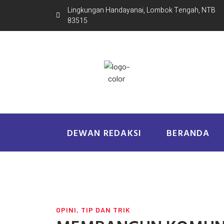
Lingkungan Handayanai, Lombok Tengah, NTB
83515
DEWAN REDAKSI
BERANDA
OPINI
,
TIP DAN TRIK