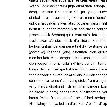
diatur sedemikian rupa agar efisien, efektif d
Verbal Communication)
juga dikatakan sebagai
dengan menunjukan tanda dua jari yang artin
simbol setuju atau memuji. Secara umum fungsi 
didik merupakan siklus atau putaran yang melib
berikut ini dapat memberikan penjelasan tenta
peserta didik. Seorang guru tentu saja tidak dap
pasti akan sia-sia, sebab dia tidak akan m
berkomunikasi dengan peserta didik, tentunya 
(
perceive
) respons yang diberikan oleh guru
memberikan reaksi dengan pikiran dan perasaanny
oleh respon internal dalam dirinya sendiri terha
hanya dengan memperhatikan guru, maka peser
yang hendak dia katakan atau dia lakukan sebagai
dan tercipta komunikasi yang efektif antara gur
yang harus dipahami dalam membangun komu
Kejelasan (
clarity
), bahasa maupun informasi ya
harus jelas. Dalam praktik sehari-hari sering
Masalahnya ininya belum dianukan. Apa ini di 