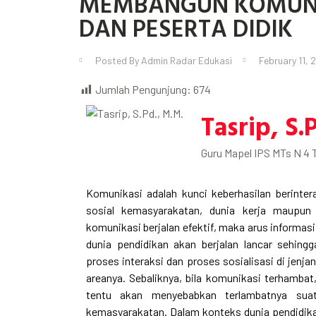
MEMBANGUN KOMUNIK
DAN PESERTA DIDIK
Posted By
Admin Radar Edukasi
February 11, 
Jumlah Pengunjung:
674
Tasrip, S.
Guru Mapel IPS MTs N 4 
Komunikasi adalah kunci keberhasilan berinter
sosial kemasyarakatan, dunia kerja maupun 
komunikasi berjalan efektif, maka arus informas
dunia pendidikan akan berjalan lancar sehin
proses interaksi dan proses sosialisasi di jen
areanya. Sebaliknya, bila komunikasi terhambat
tentu akan menyebabkan terlambatnya suat
kemasyarakatan. Dalam konteks dunia pendidika