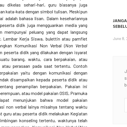
u dikelas sehari-hari, guru biasanya juga
 kata-kata dengan simbol tulisan. Meskipun
ai adalah bahasa lisan. Dalam kesehariannya
JANGA
 peserta didik juga mengguankan media yang
SEBEL
an mempunyai peluang yang dapat langsung
r, Lembar Kerja Siswa, bulettin atau pamflet
June 8,
angkan Komunikasi Non Verbal (
Non
Verbal
 peserta didik yang dilakukan dengan isyarat
uatu barang, waktu, cara berpakaian, atau
 atau perasaan pada saat tertentu. Contoh
J
erpakaian yaitu dengan komunikasi dengan
s
ndak disampaikan kepada peserta didik atau
b
ntang penampilan berpakaian. Pakaian ini
u perempuan, atau model pakaian OSIS, Pramuka
dapat menunjukan bahwa model pakaian
i non verbal lainya misalnya tentang waktu
t guru atau peserta didik melakukan Kegiatan
bimbingan konseling tertentu, waktunya telah