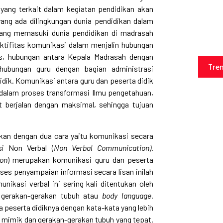
 yang terkait dalam kegiatan pendidikan akan
ng ada dilingkungan dunia pendidikan dalam
 yang memasuki dunia pendidikan di madrasah
tifitas komunikasi dalam menjalin hubungan
as, hubungan antara Kepala Madrasah dengan
Tre
hubungan guru dengan bagian administrasi
dik. Komunikasi antara guru dan peserta didik
a dalam proses transformasi Ilmu pengetahuan,
t berjalan dengan maksimal, sehingga tujuan
ukan dengan dua cara yaitu komunikasi secara
i Non Verbal (
Non
Verbal Communication)
.
on
) merupakan komunikasi guru dan peserta
roses penyampaian informasi secara lisan inilah
nikasi verbal ini sering kali ditentukan oleh
a gerakan-gerakan tubuh atau
body language.
 peserta didiknya dengan kata-kata yang lebih
, mimik dan gerakan-gerakan tubuh yang tepat.