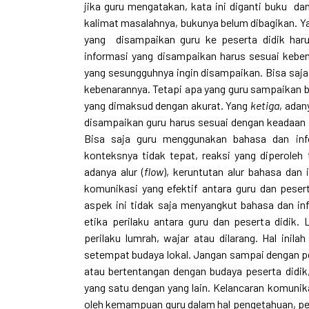
jika guru mengatakan, kata ini diganti buku da
kalimat masalahnya, bukunya belum dibagikan. 
yang disampaikan guru ke peserta didik haru
informasi yang disampaikan harus sesuai keben
yang sesungguhnya ingin disampaikan. Bisa saja
kebenarannya. Tetapi apa yang guru sampaikan b
yang dimaksud dengan akurat. Yang
k
etiga
, adan
disampaikan guru harus sesuai dengan keadaan d
Bisa saja guru menggunakan bahasa dan info
konteksnya tidak tepat, reaksi yang diperoleh
adanya alur (
f
low
), keruntutan alur bahasa dan 
komunikasi yang efektif antara guru dan peser
aspek ini tidak saja menyangkut bahasa dan in
etika perilaku antara guru dan peserta didik
perilaku lumrah, wajar atau dilarang. Hal ini
setempat budaya lokal. Jangan sampai dengan 
atau bertentangan dengan budaya peserta didik
yang satu dengan yang lain. Kelancaran komunika
oleh kemampuan guru dalam hal pengetahuan, pen