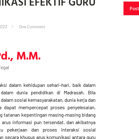
ASI EFEKTIF GURU
Pos
2023
One Comment
Pd., M.M.
Tegal
aksi dalam kehidupan sehari-hari, baik dalam
dalam dunia pendidikan di Madrasah. Bila
i dalam sosial kemasyarakatan, dunia kerja dan
gga dapat mempercepat proses penyelesaian,
jang tatanan kepentingan masing-masing bidang
, arus informasi pun tersendat, dan akibatnya
u pekerjaan dan proses interaksi sosial
n secara khusus arus komunikasi antara guru