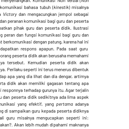
an menyenangkan. Komunikasi Non Verbal (
Non
 komunikasi bahasa tubuh (
kinestik
) misalnya
ya
Victory
dan mengacungkan jempol sebagai
dan peranan komunikasi bagi guru dan peserta
atkan pihak guru dan peserta didik. Ilustrasi
ng peran dan fungsi komunikasi bagi guru dan
at berkomunikasi dengan patung, karena hal ini
endapatkan respons apapun. Pada saat guru
seorang peserta didik akan berusaha memahami
nya tersebut. Kemudian peserta didik akan
a. Perilaku seperti ini terus menerus dibentuk
dap apa yang dia lihat dan dia dengar, artimya
ta didik akan memiliki gagasan tentang apa
 responnya terhadap gurunya itu. Agar terjalin
u dan peserta didik sedikitnya ada lima aspek
nikasi yang efektif, yang
pertama
adanya
ng di sampaikan guru kepada peserta didiknya
kali guru misalnya mengucapkan seperti ini:
apakan?. Akan lebih mudah dipahami maknanya