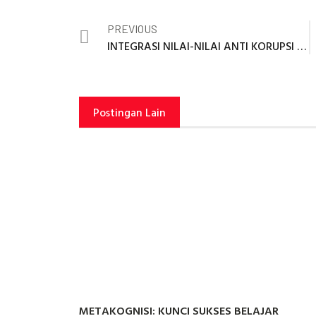
PREVIOUS
INTEGRASI NILAI-NILAI ANTI KORUPSI PADA MATA PELAJARAN KIMIA MELALUI MEDIA GAME ULAR TANGGA
Postingan Lain
METAKOGNISI: KUNCI SUKSES BELAJAR