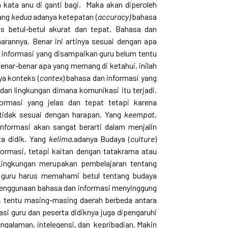
n kata anu di ganti bagi. Maka akan diperoleh
Yang
kedua
adanya ketepatan (
accuracy)
bahasa
s betul-betul akurat dan tepat. Bahasa dan
arannya. Benar ini artinya sesuai dengan apa
 informasi yang disampaikan guru belum tentu
enar-benar apa yang memang di ketahui, inilah
ya konteks (
contex
) bahasa dan informasi yang
an lingkungan dimana komunikasi itu terjadi.
rmasi yang jelas dan tepat tetapi karena
 tidak sesuai dengan harapan. Yang
keempat
,
informasi akan sangat berarti dalam menjalin
ta didik. Yang
kelima,
adanya Budaya (
culture
)
formasi, tetapi kaitan dengan tatakrama atau
. Lingkungan merupakan pembelajaran tentang
lah guru harus memahami betul tentang budaya
penggunaan bahasa dan informasi menyinggung
, tentu masing-masing daerah berbeda antara
si guru dan peserta didiknya juga dipengaruhi
galaman, intelegensi, dan kepribadian. Makin