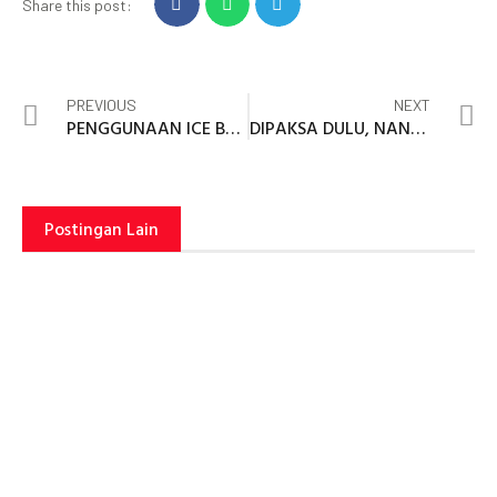
Share this post:
PREVIOUS
NEXT
PENGGUNAAN ICE BREAKING BERMAIN KONSENTRASI PADA PEMBELAJARAN ABAD 21
DIPAKSA DULU, NANTI TERBIASA….BENARKAH…? (REFLEKSI DISIPLIN POSITIF DI SEKOLAH)
Postingan Lain