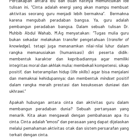
Percakapan antara ibu dan buah hatinya memunculkan ide
tulisan ini, “Cinta adalah energi yang akan mampu membuat
aktivitas seorang guru menjadi lebih bermakna”. Bermakna
karena mengubah peradaban bangsa. Ya, guru adalah
pembangun peradaban bangsa. Dalam sebuah tulisan Dr.
Muhbib Abdul Wahab, M.Ag menyatakan: ”Tugas mulia guru
bukan sekadar melakukan transfer pengetahuan (
transfer of
knowledge
), tetapi juga menanamkan nilai-nilai luhur dalam
rangka memanusiakan (humanisasi) diri peserta didik:
membentuk karakter dan kepribadiannya agar memiliki
integritas moral dan akhlak mulia; membekali kompetensi, sikap
positif, dan keterampilan hidup (
life skills
) agar bisa menjalani
dan memaknai kehidupannya; dan membentuk
mindset
positif
dalam rangka meraih prestasi dan kesuksesan duniawi dan
ukhrawi.”
Apakah hubungan antara cinta dan aktivitas guru dalam
membangun peradaban dunia? Sebuah pertanyaan yang
menarik. Kita akan mengawali dengan pembahasan apa itu
cinta. Cinta adalah “emosi” dan perasaan yang dapat dijelaskan
melalui pemahaman aktivitas otak dan sistem persarafan yang
terkait dengan cinta.