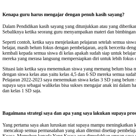
Kenapa guru harus mengajar dengan penuh kasih sayang?
Dalam Pendidikan kasih sayang yang ditunjukkan atau yang diberikan 
Sebaliknya ketika seorang guru menyampaikan materi dan bimbingan 
Seperti contoh, ketika saya menjelaskan pelajaran setelah semua si
belajar, masih belum fokus dengan pembelajaran, asyik bercerita d
kembali kepada semua siswa di kelas apakah sudah siap untuk belajar 
mereka yang merasa langsung mempersiapkan diri untuk lebih fokus 
Situasi lain ketika saya menemukan siswa yang memang belum bisa 
dengan siswa kelas atas yaitu kelas 4,5 dan 6 SD mereka semua suda
Pelajaran 2022-2023 saya menemukan siswa kelas 3 SD yang belum sa
supaya saya sebagai walikelas bisa sukses mengajar anak ini dalam 
dan kelas 1 SD saja.
Bagaimana strategi saya dan apa yang saya lakukan supaya pros
Yang pertama saya akan luruskan niat supaya mampu meningkatkan kua
mencakup semua permasalahan yang akan ditemui disetiap pembelajar
Kuasa, Memohon kepada Yang Kuasa agar dimudahkan urusan saya dal