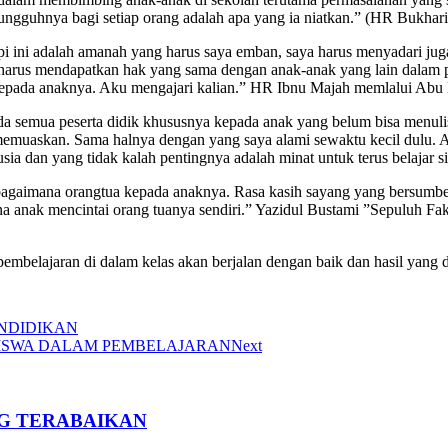
ungguhnya bagi setiap orang adalah apa yang ia niatkan.” (HR Bukhar
pi ini adalah amanah yang harus saya emban, saya harus menyadari ju
 harus mendapatkan hak yang sama dengan anak-anak yang lain dalam 
 kepada anaknya. Aku mengajari kalian.” HR Ibnu Majah memlalui Abu 
da semua peserta didik khususnya kepada anak yang belum bisa menul
uaskan. Sama halnya dengan yang saya alami sewaktu kecil dulu. Alh
ia dan yang tidak kalah pentingnya adalah minat untuk terus belajar sis
bagaimana orangtua kepada anaknya. Rasa kasih sayang yang bersumber 
ana anak mencintai orang tuanya sendiri.” Yazidul Bustami ”Sepuluh 
embelajaran di dalam kelas akan berjalan dengan baik dan hasil yang 
NDIDIKAN
SISWA DALAM PEMBELAJARAN
Next
NG TERABAIKAN