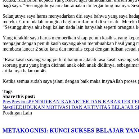
bagi saya. “Sesungguhnya amalan-amalan itu tergantung niatnya. Ses
Selanjutnya saya harus menyadarkan diri saya bahwa yang saya hada
mereka. Guru adalah orangtua bagi murid-murid di sekolah. Mereka
“Sesungguhnya aku bagi kalian tiada lain hanyalah seperti orangtua
Yang terakhir saya harus memberikan sikap penuh kasih sayang kepa
mengajar dengan penuh kasih sayang akan membuahkan hasil yang mem
membaca lancar 2 suku kata dan menulis cepat dengan tulisan sesuai us
”Rasa kasih sayang yang perlu dibangun adalah rasa kasih sayang se
seorang guru yang ingin dicintai anak oleh anak didiknya, sebagaim
artikelnya halaman 46.
Ketika semua sudah saya jalani dengan baik maka insyaAllah proses p
Tags
Share this post:
Prev
Previous
PENDIDIKAN KARAKTER DAN KARAKTER PE
Next
KEDUDUKAN MOTIVASI DAN AKTIVITAS BELAJAR 
Postingan Lain
METAKOGNISI: KUNCI SUKSES BELAJAR YA