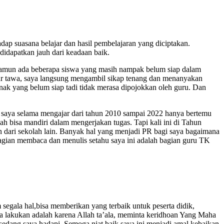
dap suasana belajar dan hasil pembelajaran yang diciptakan.
idapatkan jauh dari keadaan baik.
n namun ada beberapa siswa yang masih nampak belum siap dalam
par tawa, saya langsung mengambil sikap tenang dan menanyakan
 anak yang belum siap tadi tidak merasa dipojokkan oleh guru. Dan
 saya selama mengajar dari tahun 2010 sampai 2022 hanya bertemu
 bisa mandiri dalam mengerjakan tugas. Tapi kali ini di Tahun
 dari sekolah lain. Banyak hal yang menjadi PR bagi saya bagaimana
bagian membaca dan menulis setahu saya ini adalah bagian guru TK
egala hal,bisa memberikan yang terbaik untuk peserta didik,
a lakukan adalah karena Allah ta’ala, meminta keridhoan Yang Maha
ang saya hadapi. Semoga niat baik saya ini menjadi amal kebaikan