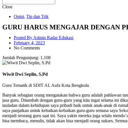
Close
Opini
,
Tip dan Trik
GURU HARUS MENGAJAR DENGAN P
Posted By
Admin Radar Edukasi
February 4, 2023
No Comments
Jumlah Pengunjung:
1,108
Wiwit Dwi Seplin, S.Pd
Guru Tematik di SDIT AL Aufa Kota Bengkulu
Banyak sebagian orang mengatakan bahwa guru adalah pahlawan tanpa
jasa guru. Ditambah dengan guru-guru yang kita ingat selama ini di
tauladan dalam kehidupan saya pribadi baik untuk anak-anak di rumah
saya panjatkan untuk kebaikan-kebaikan guru-guru semasa saya Sek
menjadi seorang guru saat ini. Saya yakin mereka juga selalu mendo’
bisa membaca, menulis, tidak akan bisa menjadi orang sukses. Semu