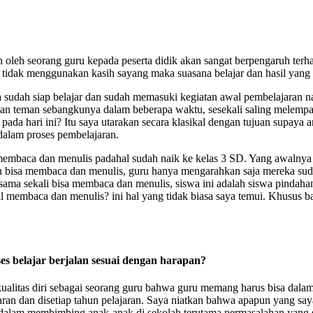
oleh seorang guru kepada peserta didik akan sangat berpengaruh terha
tidak menggunakan kasih sayang maka suasana belajar dan hasil yang d
swa sudah siap belajar dan sudah memasuki kegiatan awal pembelajara
engan teman sebangkunya dalam beberapa waktu, sesekali saling melem
pada hari ini? Itu saya utarakan secara klasikal dengan tujuan supaya
dalam proses pembelajaran.
membaca dan menulis padahal sudah naik ke kelas 3 SD. Yang awalnya
h bisa membaca dan menulis, guru hanya mengarahkan saja mereka sudah
ma sekali bisa membaca dan menulis, siswa ini adalah siswa pindahan
hal membaca dan menulis? ini hal yang tidak biasa saya temui. Khusus 
es belajar berjalan sesuai dengan harapan?
litas diri sebagai seorang guru bahwa guru memang harus bisa dalam s
an dan disetiap tahun pelajaran. Saya niatkan bahwa apapun yang say
am membimbing anak-anak di sekolah terutama permasalahan yang sed