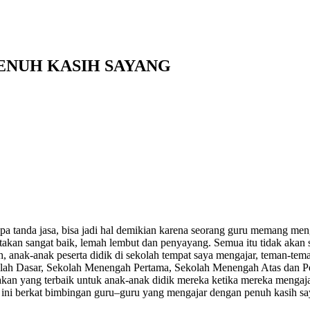
ENUH KASIH SAYANG
 tanda jasa, bisa jadi hal demikian karena seorang guru memang men
katakan sangat baik, lemah lembut dan penyayang. Semua itu tidak aka
, anak-anak peserta didik di sekolah tempat saya mengajar, teman-tema
olah Dasar, Sekolah Menengah Pertama, Sekolah Menengah Atas dan Pe
akan yang terbaik untuk anak-anak didik mereka ketika mereka mengaja
a ini berkat bimbingan guru–guru yang mengajar dengan penuh kasih sa