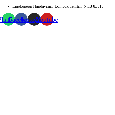
Skip
Lingkungan Handayanai, Lombok Tengah, NTB 83515
to
content
hatsapp
Facebook
Instagram
Youtube