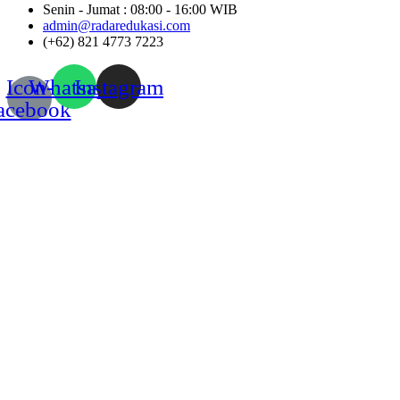
Senin - Jumat : 08:00 - 16:00 WIB
admin@radaredukasi.com
(+62) 821 4773 7223
Icon-
Whatsapp
Instagram
acebook