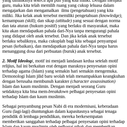
yang dimilikinya sekecil apa pun yang kita miliki. Dengan menjadi
guru, maka kita telah memilih ruang yang cukup leluasa dalam
mengajarkan dan mengamalkan ilmu (pengetahuan) yang kita
miliki. Jika kelak anak tersebut memiliki pengetahuan
(knowledge),
kemampuan
(skill),
dan sikap
(attitude)
yang sesuai dengan norma
dan tata aturan (hukum positif) yang berlaku di masyarakat, maka
kita akan mendapatkan pahala dari-Nya tanpa mengurangi pahala
yang didapat oleh anak tersebut. Dan jika kelak anak tersebut
berlaku sebaliknya, maka cukuplah bagi kita sebagai penyampai
pesan (kebaikan), dan mendapatkan pahala dari-Nya tanpa harus
menanggung dosa dari perbuatan (buruk) anak tersebut.
2. Motif Ideolog
i,
motif ini menjadi landasan kedua setelah motif
relijius, hal ini berkaitan erat dengan maraknya penyesatan opini
terhadap agama (Islam) yang semakin hari semakin mengemuka.
Demonologi Islam jilid baru seolah telah menampakkan keangkuhan
dengan berusaha membunuh karakter
(character assassination)
Islam dan kaum muslimin. Dengan menjadi seorang Guru
setidaknya kita bisa mem-
breakdown
pelbagai penyesatan opini
terhadap Islam dan kaum muslimin.
Sebagai penyambung pesan Nabi di era modernisasi, keberadaan
Guru (lagi-lagi) diuntungkan dalam kapasitasnya sebagai tenaga
pendidik di lembaga pendidikan, mereka berkesempatan
memberikan sanggahan terhadap pelbagai penyesatan opini terhadap
Islam dan kaum muslimin oleh pelbagai pihak dan memberikan