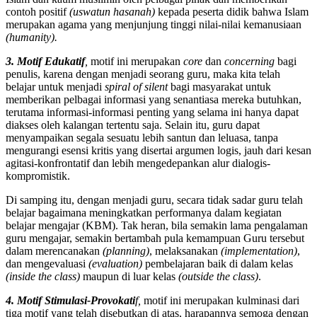
contoh positif
(uswatun hasanah)
kepada peserta didik bahwa Islam
merupakan agama yang menjunjung tinggi nilai-nilai kemanusiaan
(humanity).
3. Motif Edukatif
,
motif ini merupakan
core
dan
concerning
bagi
penulis, karena dengan menjadi seorang guru, maka kita telah
belajar untuk menjadi
spiral of silent
bagi masyarakat untuk
memberikan pelbagai informasi yang senantiasa mereka butuhkan,
terutama informasi-informasi penting yang selama ini hanya dapat
diakses oleh kalangan tertentu saja. Selain itu, guru dapat
menyampaikan segala sesuatu lebih santun dan leluasa, tanpa
mengurangi esensi kritis yang disertai argumen logis, jauh dari kesan
agitasi-konfrontatif dan lebih mengedepankan alur dialogis-
kompromistik.
Di samping itu, dengan menjadi guru, secara tidak sadar guru telah
belajar bagaimana meningkatkan performanya dalam kegiatan
belajar mengajar (KBM). Tak heran, bila semakin lama pengalaman
guru mengajar, semakin bertambah pula kemampuan Guru tersebut
dalam merencanakan
(planning)
, melaksanakan
(implementation)
,
dan mengevaluasi
(evaluation)
pembelajaran baik di dalam kelas
(inside the class)
maupun di luar kelas
(outside the class)
.
4. Motif Stimulasi-Provokati
f,
motif ini merupakan kulminasi dari
tiga motif yang telah disebutkan di atas, harapannya semoga dengan