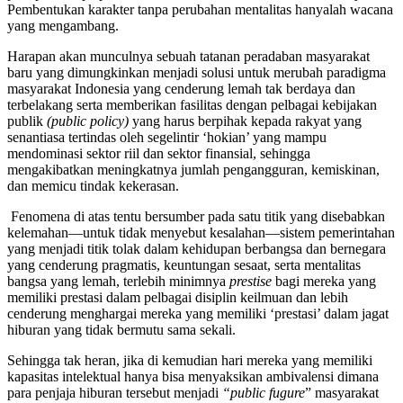
Pembentukan karakter tanpa perubahan mentalitas hanyalah wacana
yang mengambang.
Harapan akan munculnya sebuah tatanan peradaban masyarakat
baru yang dimungkinkan menjadi solusi untuk merubah paradigma
masyarakat Indonesia yang cenderung lemah tak berdaya dan
terbelakang serta memberikan fasilitas dengan pelbagai kebijakan
publik
(public policy)
yang harus berpihak kepada rakyat yang
senantiasa tertindas oleh segelintir ‘hokian’ yang mampu
mendominasi sektor riil dan sektor finansial, sehingga
mengakibatkan meningkatnya jumlah pengangguran, kemiskinan,
dan memicu tindak kekerasan.
Fenomena di atas tentu bersumber pada satu titik yang disebabkan
kelemahan—untuk tidak menyebut kesalahan—sistem pemerintahan
yang menjadi titik tolak dalam kehidupan berbangsa dan bernegara
yang cenderung pragmatis, keuntungan sesaat, serta mentalitas
bangsa yang lemah, terlebih minimnya
prestise
bagi mereka yang
memiliki prestasi dalam pelbagai disiplin keilmuan dan lebih
cenderung menghargai mereka yang memiliki ‘prestasi’ dalam jagat
hiburan yang tidak bermutu sama sekali.
Sehingga tak heran, jika di kemudian hari mereka yang memiliki
kapasitas intelektual hanya bisa menyaksikan ambivalensi dimana
para penjaja hiburan tersebut menjadi
“public fugure
” masyarakat