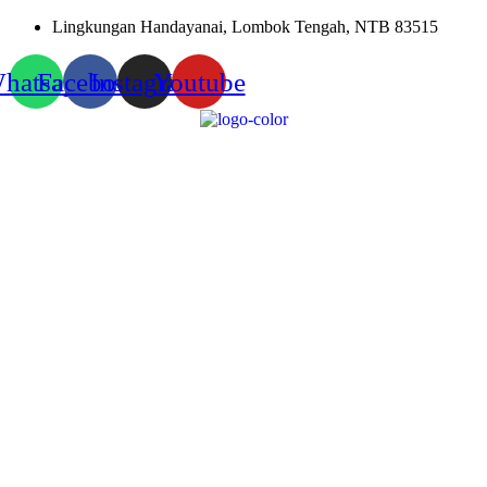
Skip
Lingkungan Handayanai, Lombok Tengah, NTB 83515
to
content
hatsapp
Facebook
Instagram
Youtube