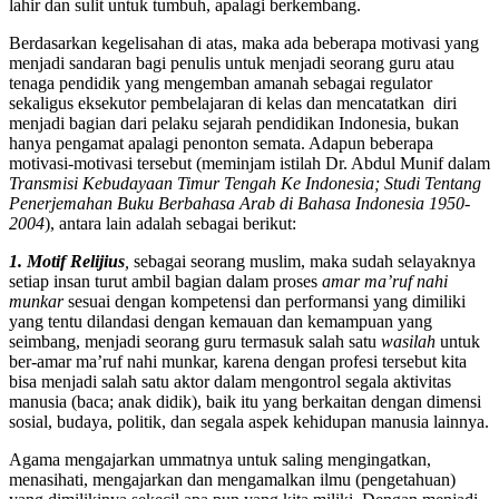
lahir dan sulit untuk tumbuh, apalagi berkembang.
Berdasarkan kegelisahan di atas, maka ada beberapa motivasi yang
menjadi sandaran bagi penulis untuk menjadi seorang guru atau
tenaga pendidik yang mengemban amanah sebagai regulator
sekaligus eksekutor pembelajaran di kelas dan mencatatkan diri
menjadi bagian dari pelaku sejarah pendidikan Indonesia, bukan
hanya pengamat apalagi penonton semata. Adapun beberapa
motivasi-motivasi tersebut (meminjam istilah Dr. Abdul Munif dalam
Transmisi Kebudayaan Timur Tengah Ke Indonesia; Studi Tentang
Penerjemahan Buku Berbahasa Arab di Bahasa Indonesia 1950-
2004
), antara lain adalah sebagai berikut:
1. Motif Relijius
,
sebagai seorang muslim, maka sudah selayaknya
setiap insan turut ambil bagian dalam proses
amar ma’ruf nahi
munkar
sesuai dengan kompetensi dan performansi yang dimiliki
yang tentu dilandasi dengan kemauan dan kemampuan yang
seimbang, menjadi seorang guru termasuk salah satu
wasilah
untuk
ber-amar ma’ruf nahi munkar, karena dengan profesi tersebut kita
bisa menjadi salah satu aktor dalam mengontrol segala aktivitas
manusia (baca; anak didik), baik itu yang berkaitan dengan dimensi
sosial, budaya, politik, dan segala aspek kehidupan manusia lainnya.
Agama mengajarkan ummatnya untuk saling mengingatkan,
menasihati, mengajarkan dan mengamalkan ilmu (pengetahuan)