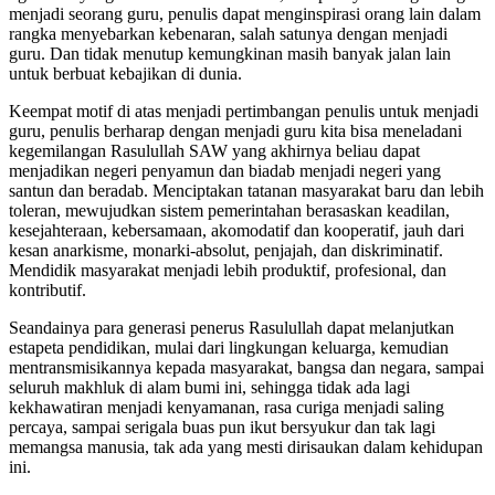
menjadi seorang guru, penulis dapat menginspirasi orang lain dalam
rangka menyebarkan kebenaran, salah satunya dengan menjadi
guru. Dan tidak menutup kemungkinan masih banyak jalan lain
untuk berbuat kebajikan di dunia.
Keempat motif di atas menjadi pertimbangan penulis untuk menjadi
guru, penulis berharap dengan menjadi guru kita bisa meneladani
kegemilangan Rasulullah SAW yang akhirnya beliau dapat
menjadikan negeri penyamun dan biadab menjadi negeri yang
santun dan beradab. Menciptakan tatanan masyarakat baru dan lebih
toleran, mewujudkan sistem pemerintahan berasaskan keadilan,
kesejahteraan, kebersamaan, akomodatif dan kooperatif, jauh dari
kesan anarkisme, monarki-absolut, penjajah, dan diskriminatif.
Mendidik masyarakat menjadi lebih produktif, profesional, dan
kontributif.
Seandainya para generasi penerus Rasulullah dapat melanjutkan
estapeta pendidikan, mulai dari lingkungan keluarga, kemudian
mentransmisikannya kepada masyarakat, bangsa dan negara, sampai
seluruh makhluk di alam bumi ini, sehingga tidak ada lagi
kekhawatiran menjadi kenyamanan, rasa curiga menjadi saling
percaya, sampai serigala buas pun ikut bersyukur dan tak lagi
memangsa manusia, tak ada yang mesti dirisaukan dalam kehidupan
ini.