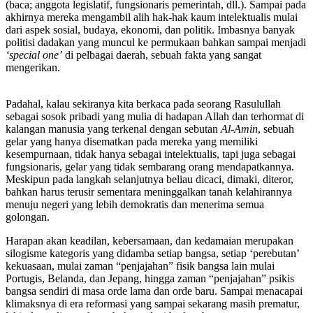
(baca; anggota legislatif, fungsionaris pemerintah, dll.). Sampai pada
akhirnya mereka mengambil alih hak-hak kaum intelektualis mulai
dari aspek sosial, budaya, ekonomi, dan politik. Imbasnya banyak
politisi dadakan yang muncul ke permukaan bahkan sampai menjadi
‘special one’
di pelbagai daerah, sebuah fakta yang sangat
mengerikan.
Padahal, kalau sekiranya kita berkaca pada seorang Rasulullah
sebagai sosok pribadi yang mulia di hadapan Allah dan terhormat di
kalangan manusia yang terkenal dengan sebutan
Al-Amin
, sebuah
gelar yang hanya disematkan pada mereka yang memiliki
kesempurnaan, tidak hanya sebagai intelektualis, tapi juga sebagai
fungsionaris, gelar yang tidak sembarang orang mendapatkannya.
Meskipun pada langkah selanjutnya beliau dicaci, dimaki, diteror,
bahkan harus terusir sementara meninggalkan tanah kelahirannya
menuju negeri yang lebih demokratis dan menerima semua
golongan.
Harapan akan keadilan, kebersamaan, dan kedamaian merupakan
silogisme kategoris yang didamba setiap bangsa, setiap ‘perebutan’
kekuasaan, mulai zaman “penjajahan” fisik bangsa lain mulai
Portugis, Belanda, dan Jepang, hingga zaman “penjajahan” psikis
bangsa sendiri di masa orde lama dan orde baru. Sampai menacapai
klimaksnya di era reformasi yang sampai sekarang masih prematur,