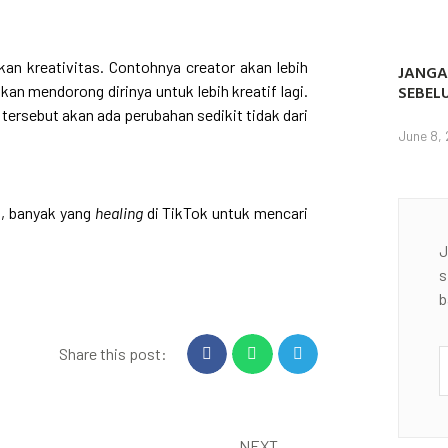
an kreativitas. Contohnya creator akan lebih
JANGA
SEBEL
akan mendorong dirinya untuk lebih kreatif lagi.
tersebut akan ada perubahan sedikit tidak dari
June 8,
a, banyak yang
healing
di TikTok untuk mencari
J
s
b
Share this post:
NEXT