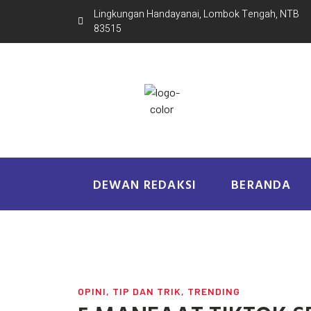
Lingkungan Handayanai, Lombok Tengah, NTB
83515
DEWAN REDAKSI
BERANDA
OPINI
,
TIP DAN TRIK
,
TRENDING