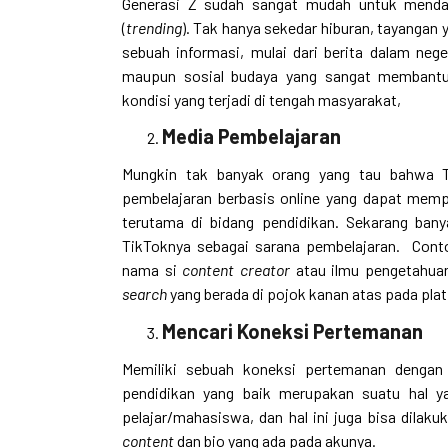
Generasi Z sudah sangat mudah untuk mendap
(
trending
). Tak hanya sekedar hiburan, tayangan
sebuah informasi, mulai dari berita dalam nege
maupun sosial budaya yang sangat membantu
kondisi yang terjadi di tengah masyarakat,
Media Pembelajaran
Mungkin tak banyak orang yang tau bahwa T
pembelajaran berbasis online yang dapat mem
terutama di bidang pendidikan. Sekarang ban
TikToknya sebagai sarana pembelajaran. Cont
nama si
content creator
atau ilmu pengetahuan
search
yang berada di pojok kanan atas pada pla
Mencari Koneksi Pertemanan
Memiliki sebuah koneksi pertemanan dengan 
pendidikan yang baik merupakan suatu hal ya
pelajar/mahasiswa, dan hal ini juga bisa dilaku
content
dan bio yang ada pada akunya.