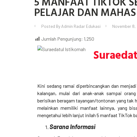
5 MANFAAT TIKTOK S
PELAJAR DAN MAHA
Posted By
Admin Radar Edukasi
November 8,
Jumlah Pengunjung:
1,250
Suraedat
Kini sedang ramai diperbincangkan dan menjadi
kalangan, mulai dari anak-anak sampai orang
berisikan beragam tayangan/tontonan yang tak h
melainkan memiliki manfaat lainnya, yang bi
mengetahui lebih lanjut inilah 5 manfaat TikTok 
Sarana Informasi