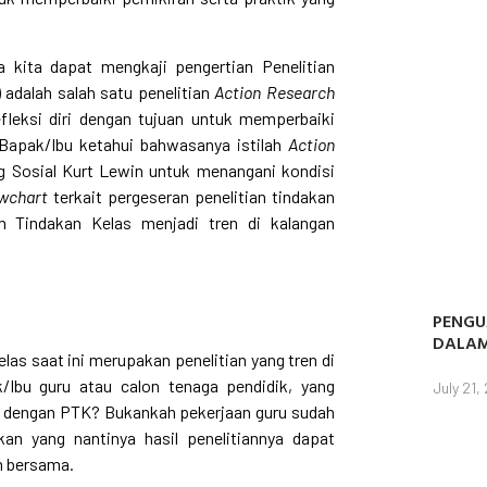
a kita dapat mengkaji pengertian Penelitian
 adalah salah satu penelitian
Action Research
efleksi diri dengan tujuan untuk memperbaiki
u Bapak/Ibu ketahui bahwasanya istilah
Action
og Sosial Kurt Lewin untuk menangani kondisi
owchart
terkait pergeseran penelitian tindakan
an Tindakan Kelas menjadi tren di kalangan
PENGU
DALAM
elas saat ini merupakan penelitian yang tren di
/Ibu guru atau calon tenaga pendidik, yang
July 21,
gi dengan PTK? Bukankah pekerjaan guru sudah
an yang nantinya hasil penelitiannya dapat
n bersama.