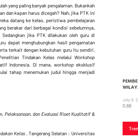
gurulah yang paling banyak pengalaman. Bukankah
an dan kapan harus dicegah? Nah, jika PTK ini
ereka datang ke kelas, peristiwa pembelajaran
ng berakar dari berbagai kondisi sebelumnya,
. Sedangkan jika PTK dilakukan oleh guru di
 guru dapat menghubungkan hasil pengamatan
rta terkait dengan kebutuhan guru itu sendiri.
 Penelitian Tindakan Kelas melalui
Workshop
vatif Indonesia. Di mana,
workshop
eksklusif
ulai tahap menemukan judul hingga menjadi
PEMBE
WILAY
July 9, 
, Pelaksanaan, dan Evaluasi Riset Kualitatif &
Tre
ndakan Kelas .
Tangerang Selatan : Universitas