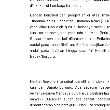
dilakukan di Lembaga tersebut.
Dengan berbekal dari pengertian di atas, mak
Tindakan Kelas. Penelitian Tindakan Kelas (PTK)
yang dilakukan oleh guru di kelasnya melalui r
kualitas pembelajaran yang ada di kelas. Perl
Research
pertama kali dilontarkan oleh Psikol
sosial pada tahun 1940-an. Berikut disajikan
fl
mulai pada 1970-an hingga saat ini Peneliti
Bapak/Ibu guru.
Melihat
flowchart
tersebut, penelitian tindakan k
kalangan Bapak/Ibu guru. Ada sebagian Bapak
bertanya-tanya Mengapa guru harus dibebani la
banyak? Bukankah sudah ada peneliti pendidik
dimanfaatkan oleh para guru? Mari kita renungka