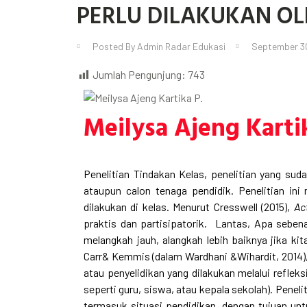
PERLU DILAKUKAN OL
Posted By
Admin Radar Edukasi
September 3
Jumlah Pengunjung:
743
Meilysa Ajeng Karti
Penelitian Tindakan Kelas, penelitian yang suda
ataupun calon tenaga pendidik. Penelitian in
dilakukan di kelas. Menurut Cresswell (2015),
Ac
praktis dan partisipatorik. Lantas, Apa seben
melangkah jauh, alangkah lebih baiknya jika ki
Carr& Kemmis (dalam Wardhani &Wihardit, 2014), 
atau penyelidikan yang dilakukan melalui refleksi
seperti guru, siswa, atau kepala sekolah). Penelit
termasuk situasi pendidikan, dengan tujuan un