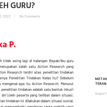
EH GURU?
0, 2022
No Comments
ka P.
h tidak asing lagi di kalangan Bapak/Ibu guru
i merupakan salah satu
Action Research
yang
tion Research
terdiri atas penelitian tindakan
arnya Penelitian Tindakan Kelas itu? Sebelum
METAK
TERAB
ta mengenal apa itu
Action Research
. Menurut
penelitian tindakan adalah satu bentuk inkuiri
August 
 diri (oleh peserta yang terlibat dalam situasi,
ian tindakan ini dilakukan dalam situasi sosial,
tuk memperbaiki pemikiran serta praktik yang