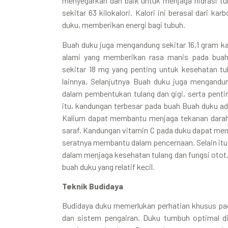
menyegarkan dan baik untuk menjaga hidrasi t
sekitar 63 kilokalori. Kalori ini berasal dari k
duku, memberikan energi bagi tubuh.
Buah duku juga mengandung sekitar 16,1 gram kar
alami yang memberikan rasa manis pada buah
sekitar 18 mg yang penting untuk kesehatan tula
lainnya. Selanjutnya Buah duku juga mengandu
dalam pembentukan tulang dan gigi, serta pentin
itu, kandungan terbesar pada buah Buah duku ad
Kalium dapat membantu menjaga tekanan darah,
saraf. Kandungan vitamin C pada duku dapat me
seratnya membantu dalam pencernaan. Selain itu
dalam menjaga kesehatan tulang dan fungsi otot.
buah duku yang relatif kecil.
Teknik Budidaya
Budidaya duku memerlukan perhatian khusus pada
dan sistem pengairan. Duku tumbuh optimal di