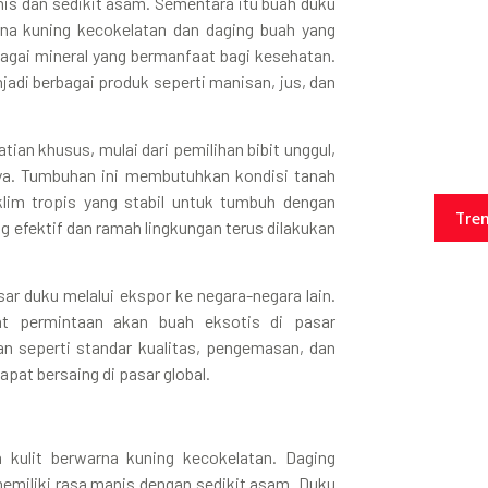
nis dan sedikit asam. Sementara itu buah duku
arna kuning kecokelatan dan daging buah yang
rbagai mineral yang bermanfaat bagi kesehatan.
jadi berbagai produk seperti manisan, jus, dan
an khusus, mulai dari pemilihan bibit unggul,
a. Tumbuhan ini membutuhkan kondisi tanah
klim tropis yang stabil untuk tumbuh dengan
Tre
g efektif dan ramah lingkungan terus dilakukan
ar duku melalui ekspor ke negara-negara lain.
t permintaan akan buah eksotis di pasar
an seperti standar kualitas, pengemasan, dan
apat bersaing di pasar global.
 kulit berwarna kuning kecokelatan. Daging
memiliki rasa manis dengan sedikit asam. Duku