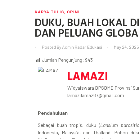
KARYA TULIS
,
OPINI
DUKU, BUAH LOKAL D
DAN PELUANG GLOBA
Posted By
Admin Radar Edukasi
May 24, 2025
Jumlah Pengunjung:
943
LAMAZI
Widyaiswara BPSDMD Provinsi Su
lamazilamaz67@gmail.com
Pendahuluan
Sebagai buah tropis, duku (
Lansium parasiti
Indonesia, Malaysia, dan Thailand. Pohon du