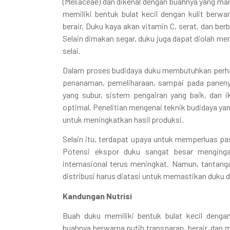
(Meliaceae) dan dikenal dengan buahnya yang ma
memiliki bentuk bulat kecil dengan kulit berw
berair. Duku kaya akan vitamin C, serat, dan be
Selain dimakan segar, duku juga dapat diolah men
selai.
Dalam proses budidaya duku membutuhkan perhati
penanaman, pemeliharaan, sampai pada paneny
yang subur, sistem pengairan yang baik, dan i
optimal. Penelitian mengenai teknik budidaya yan
untuk meningkatkan hasil produksi.
Selain itu, terdapat upaya untuk memperluas pas
Potensi ekspor duku sangat besar menginga
internasional terus meningkat. Namun, tantang
distribusi harus diatasi untuk memastikan duku d
Kandungan Nutrisi
Buah duku memiliki bentuk bulat kecil dengan
buahnya berwarna putih transparan, berair, dan 