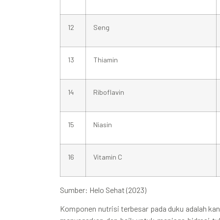
12
Seng
13
Thiamin
14
Riboflavin
15
Niasin
16
Vitamin C
Sumber: Helo Sehat (2023)
Komponen nutrisi terbesar pada duku adalah kan