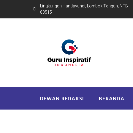
Lingkungan Handayanai, Lombok Tengah, NTB
83515
DEWAN REDAKSI
BERANDA