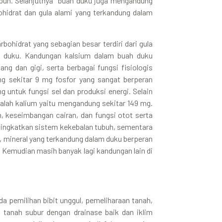
ubuh. Selanjutnya buah duku juga mengandung
arbohidrat dan gula alami yang terkandung dalam
bohidrat yang sebagian besar terdiri dari gula
 duku. Kandungan kalsium dalam buah duku
ng dan gigi, serta berbagai fungsi fisiologis
ng sekitar 9 mg fosfor yang sangat berperan
g untuk fungsi sel dan produksi energi. Selain
alah kalium yaitu mengandung sekitar 149 mg.
 keseimbangan cairan, dan fungsi otot serta
ningkatkan sistem kekebalan tubuh, sementara
, mineral yang terkandung dalam duku berperan
 Kemudian masih banyak lagi kandungan lain di
 pemilihan bibit unggul, pemeliharaan tanah,
 tanah subur dengan drainase baik dan iklim