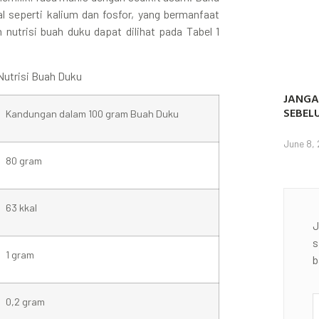
al seperti kalium dan fosfor, yang bermanfaat
nutrisi buah duku dapat dilihat pada Tabel 1
Nutrisi Buah Duku
JANGA
SEBEL
Kandungan dalam 100 gram Buah Duku
June 8,
80 gram
63 kkal
J
s
1 gram
b
0,2 gram