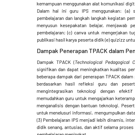
kemampuan menggunakan alat komunikasi digital
Dalam hal ini guru IPS menggunakan: (a) s
pembelajaran dan langkah langkah kegiatan pem
menyusun kesepakatan belajar, menjawab per
pembelajaran; (c) canva untuk mengerjakan tug
publikasi hasil karya peserta didik (e) quizizz u
Dampak Penerapan TPACK dalam Pem
Dampak TPACK (
Technological Pedagogical 
signifikan dan dapat meningkatkan kualitas pem
beberapa dampak dari penerapan TPACK dalam p
berdasarkan hasil refleksi guru dan pese
mengintegrasikan teknologi dengan efekti
memudahkan guru untuk mengajarkan keterampi
menganalisis dengan bantuan teknologi. Pesert
untuk menelusuri informasi, mengumpulkan data,
(3) Pembelajaran IPS menjadi lebih dinamis, inter
didik senang, antusias, dan aktif selama proses
pembelajaran meningkat.