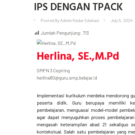
IPS DENGAN TPACK
Posted By
Admin Radar Edukasi
July 5, 2024
Jumlah Pengunjung:
713
Herlina, SE.,M.Pd
SMPN 3 Cepiring
herlina80@guru.smp.belajar.id
Implementasi kurikulum merdeka mendorong gur
peserta didik. Guru berupaya memiliki 
pembelajaran, menguasai model-model pembela
agar dapat menyuguhkan proses pembelajara
mengasah keterampilan abad 21 sekaligus s
kontekstual. Salah satu pembelajaran yang men