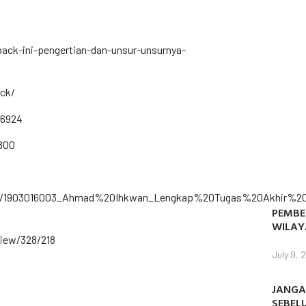
pack-ini-pengertian-dan-unsur-unsurnya-
ack/
36924
/800
21710/1/1903016003_Ahmad%20Ihkwan_Lengkap%20Tugas%20Akhir%2
PEMBE
WILAY
view/328/218
July 9, 
JANGA
SEBEL