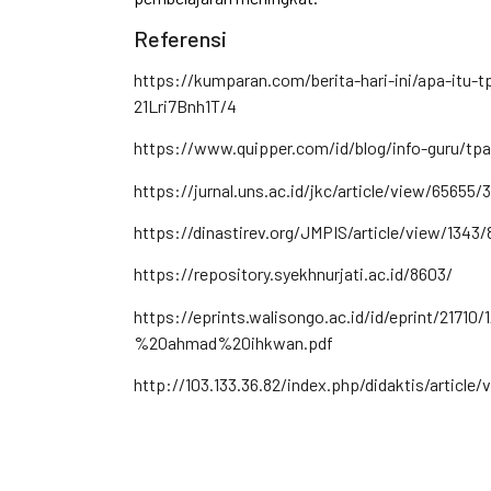
Referensi
https://kumparan.com/berita-hari-ini/apa-itu-t
21Lri7Bnh1T/4
https://www.quipper.com/id/blog/info-guru/tp
https://jurnal.uns.ac.id/jkc/article/view/65655/
https://dinastirev.org/JMPIS/article/view/1343
https://repository.syekhnurjati.ac.id/8603/
https://eprints.walisongo.ac.id/id/eprint/
%20ahmad%20ihkwan.pdf
http://103.133.36.82/index.php/didaktis/article/