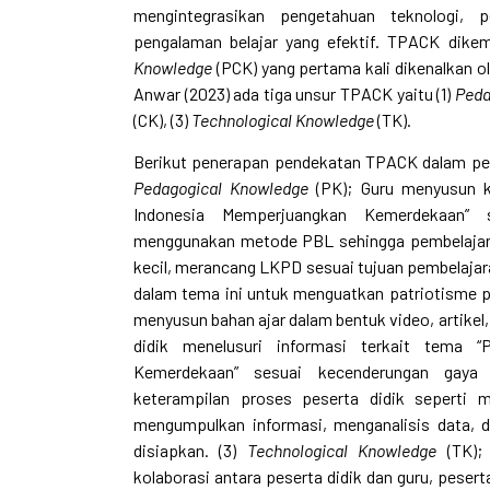
mengintegrasikan pengetahuan teknologi, 
pengalaman belajar yang efektif. TPACK dik
Knowledge
(PCK) yang pertama kali dikenalkan o
Anwar (2023) ada tiga unsur TPACK yaitu (1)
Peda
(CK), (3)
Technological Knowledge
(TK).
Berikut penerapan pendekatan TPACK dalam pemb
Pedagogical Knowledge
(PK); Guru menyusun k
Indonesia Memperjuangkan Kemerdekaan” s
menggunakan metode PBL sehingga pembelajaran
kecil, merancang LKPD sesuai tujuan pembelajar
dalam tema ini untuk menguatkan patriotisme pe
menyusun bahan ajar dalam bentuk video, artike
didik menelusuri informasi terkait tema 
Kemerdekaan” sesuai kecenderungan gaya b
keterampilan proses peserta didik seperti
mengumpulkan informasi, menganalisis data, d
disiapkan. (3)
Technological Knowledge
(TK); 
kolaborasi antara peserta didik dan guru, pesert