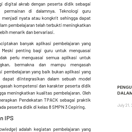
gi digital akrab dengan peserta didik sebagai
 permainan di dalamnya. Teknologi guru
menjadi nyata atau kongkrit sehingga dapat
alam pembelajaran telah terbukti meningkatkan
lebih menarik dan bervariasi.
ciptakan banyak aplikasi pembelajaran yang
 Meski penting bagi guru untuk menguasai
idak perlu menguasai semua aplikasi untuk
angkan, bermakna dan mampu mengasah
si pembelajaran yang baik bukan aplikasi yang
g dapat diintegrasikan dalam sebuah model
gasah kompetensi dan karakter peserta didik
PENGU
DALAM
ga meningkatkan kualitas pembelajaran. Oleh
enerapkan Pendekatan TPACK sebagai praktik
July 21,
ada peserta didik di kelas 8 SMPN 3 Cepiring.
n IPS
nowledge
) adalah kegiatan pembelajaran yang