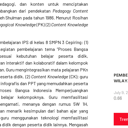
pedagogi, dan konten untuk menciptakan
embangkan dari pendekatan
Pedagogy Content
leh Shulman pada tahun 1986. Menurut Rosihan
gogical Knowledge
(PK) (2)
Content Knowledge
elajaran IPS di kelas 8 SMPN 3 Cepiring: (1)
egiatan pembelajaran tema “Proses Bangsa
esuai kebutuhan belajar peserta didik,
 interaktif dan kolaboratif dalam kelompok
an. Guru mengintegrasikan mata pelajaran PKn
PEMBE
serta didik. (2)
Content Knowledge
(CK); guru
WILAY
l, infografis dan PPT yang memudahkan peserta
“Proses Bangsa Indonesia Memperjuangkan
July 9, 
elajar kelompoknya. Guru memfasilitasi
 mengamati, menanya dengan rumus 5W 1H,
an menarik kesimpulan dari bahan ajar yang
guru menggunakan teknologi memfasilitasi
Tre
a didik dengan peserta didik lainnya. Mengasah