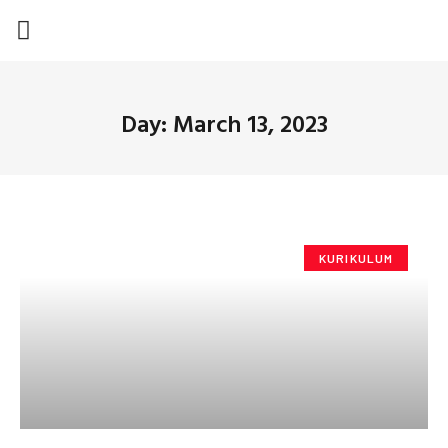
DEWAN REDAKSI
TIP DAN TRIK
KARYA TULIS
SEMUA POSTINGAN
Day: March 13, 2023
KURIKULUM