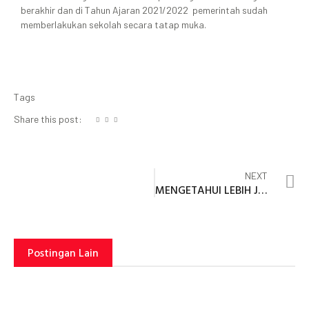
berakhir dan di Tahun Ajaran 2021/2022 pemerintah sudah
memberlakukan sekolah secara tatap muka.
Tags
Share this post:
NEXT
MENGETAHUI LEBIH JAUH KURIKULUM MERDEKA, YUK SIMAK PENJELASANNYA BERIKUT INI!
Postingan Lain