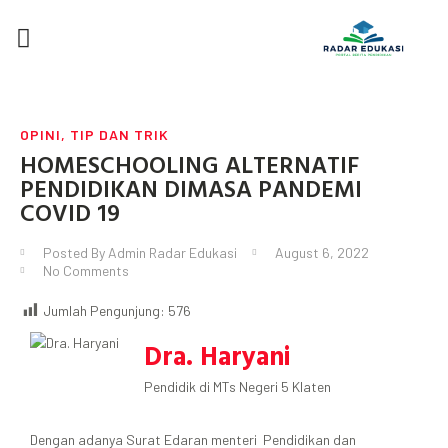
DEWAN REDAKSI
TIP DAN TRIK
KARYA TULIS
SEMUA POSTINGAN
OPINI
,
TIP DAN TRIK
HOMESCHOOLING ALTERNATIF
PENDIDIKAN DIMASA PANDEMI
COVID 19
Posted By
Admin Radar Edukasi
August 6, 2022
No Comments
Jumlah Pengunjung:
576
Dra. Haryani
Pendidik di MTs Negeri 5 Klaten
Dengan adanya Surat Edaran menteri Pendidikan dan