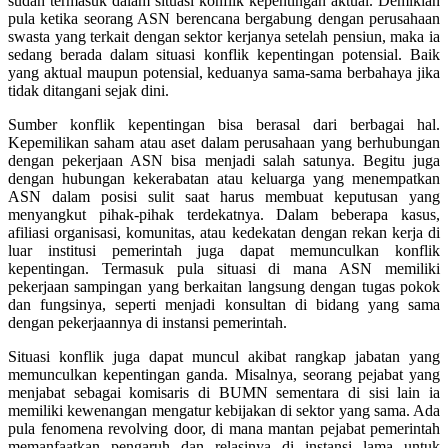
sudah termasuk dalam situasi konflik kepentingan aktual. Demikian
pula ketika seorang ASN berencana bergabung dengan perusahaan
swasta yang terkait dengan sektor kerjanya setelah pensiun, maka ia
sedang berada dalam situasi konflik kepentingan potensial. Baik
yang aktual maupun potensial, keduanya sama-sama berbahaya jika
tidak ditangani sejak dini.
Sumber konflik kepentingan bisa berasal dari berbagai hal.
Kepemilikan saham atau aset dalam perusahaan yang berhubungan
dengan pekerjaan ASN bisa menjadi salah satunya. Begitu juga
dengan hubungan kekerabatan atau keluarga yang menempatkan
ASN dalam posisi sulit saat harus membuat keputusan yang
menyangkut pihak-pihak terdekatnya. Dalam beberapa kasus,
afiliasi organisasi, komunitas, atau kedekatan dengan rekan kerja di
luar institusi pemerintah juga dapat memunculkan konflik
kepentingan. Termasuk pula situasi di mana ASN memiliki
pekerjaan sampingan yang berkaitan langsung dengan tugas pokok
dan fungsinya, seperti menjadi konsultan di bidang yang sama
dengan pekerjaannya di instansi pemerintah.
Situasi konflik juga dapat muncul akibat rangkap jabatan yang
memunculkan kepentingan ganda. Misalnya, seorang pejabat yang
menjabat sebagai komisaris di BUMN sementara di sisi lain ia
memiliki kewenangan mengatur kebijakan di sektor yang sama. Ada
pula fenomena revolving door, di mana mantan pejabat pemerintah
memanfaatkan pengaruh dan relasinya di instansi lama untuk