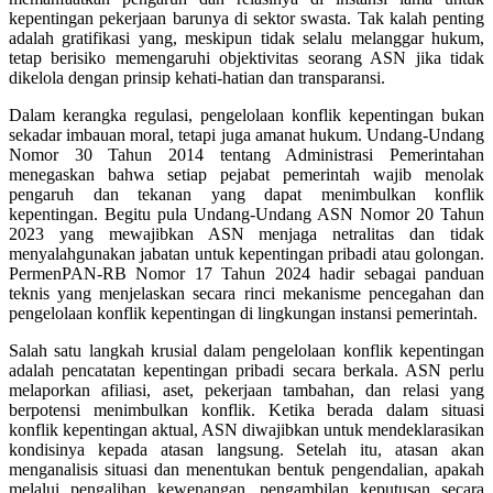
kepentingan pekerjaan barunya di sektor swasta. Tak kalah penting
adalah gratifikasi yang, meskipun tidak selalu melanggar hukum,
tetap berisiko memengaruhi objektivitas seorang ASN jika tidak
dikelola dengan prinsip kehati-hatian dan transparansi.
Dalam kerangka regulasi, pengelolaan konflik kepentingan bukan
sekadar imbauan moral, tetapi juga amanat hukum. Undang-Undang
Nomor 30 Tahun 2014 tentang Administrasi Pemerintahan
menegaskan bahwa setiap pejabat pemerintah wajib menolak
pengaruh dan tekanan yang dapat menimbulkan konflik
kepentingan. Begitu pula Undang-Undang ASN Nomor 20 Tahun
2023 yang mewajibkan ASN menjaga netralitas dan tidak
menyalahgunakan jabatan untuk kepentingan pribadi atau golongan.
PermenPAN-RB Nomor 17 Tahun 2024 hadir sebagai panduan
teknis yang menjelaskan secara rinci mekanisme pencegahan dan
pengelolaan konflik kepentingan di lingkungan instansi pemerintah.
Salah satu langkah krusial dalam pengelolaan konflik kepentingan
adalah pencatatan kepentingan pribadi secara berkala. ASN perlu
melaporkan afiliasi, aset, pekerjaan tambahan, dan relasi yang
berpotensi menimbulkan konflik. Ketika berada dalam situasi
konflik kepentingan aktual, ASN diwajibkan untuk mendeklarasikan
kondisinya kepada atasan langsung. Setelah itu, atasan akan
menganalisis situasi dan menentukan bentuk pengendalian, apakah
melalui pengalihan kewenangan, pengambilan keputusan secara