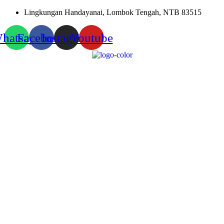
Skip
Lingkungan Handayanai, Lombok Tengah, NTB 83515
to
content
hatsapp
Facebook
Instagram
Youtube