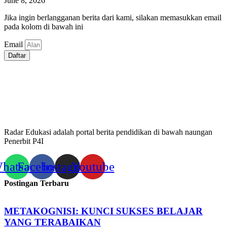
June 8, 2026
Jika ingin berlangganan berita dari kami, silakan memasukkan email
pada kolom di bawah ini
Email
Daftar
Radar Edukasi adalah portal berita pendidikan di bawah naungan
Penerbit P4I
hatsapp
Facebook
Instagram
Youtube
Postingan Terbaru
METAKOGNISI: KUNCI SUKSES BELAJAR
YANG TERABAIKAN