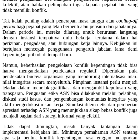
kolektif, atau bahkan pelimpahan tugas kepada pejabat lain yang
tidak memiliki konflik.
Tak kalah penting adalah penerapan masa tunggu atau
cooling-off
period
bagi pejabat yang telah berhenti atau pensiun dari jabatannya.
Dalam periode ini, mereka dilarang untuk berurusan langsung
dengan instansi tempatnya dulu bekerja, terutama dalam hal
perizinan, pengadaan, atau hubungan kerja lainnya. Kebijakan ini
bertujuan mencegah penggunaan pengaruh jabatan lama demi
kepentingan pribadi di tempat baru.
Namun, keberhasilan pengelolaan konflik kepentingan tidak bisa
hanya mengandalkan pendekatan regulatif. Diperlukan pula
pendekatan budaya organisasi yang mendorong internalisasi nilai-
nilai integritas secara menyeluruh. Pimpinan instansi perlu menjadi
teladan dalam menolak gratifikasi dan mengambil keputusan yang
transparan. Penguatan etika ASN bisa dilakukan melalui pelatihan,
diskusi studi kasus, dan pengembangan komunitas integritas yang
aktif mengedukasi rekan kerja. Simulasi dilema etis dan pemberian
apresiasi terhadap ASN yang menunjukkan sikap bebas konflik juga
menjadi bagian dari strategi informal yang efektif.
Tidak dapat dimungkiri, masih banyak tantangan dalam
implementasi kebijakan ini. Minimnya pemahaman ASN tentang
apa saja bentuk konflik kepentingan, rasa enggan melaporkan