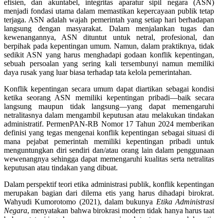
efisien, dan akuntabel, integritas aparatur sipil negara (ASN)
menjadi fondasi utama dalam memastikan kepercayaan publik tetap
terjaga. ASN adalah wajah pemerintah yang setiap hari berhadapan
langsung dengan masyarakat. Dalam menjalankan tugas dan
kewenangannya, ASN dituntut untuk netral, profesional, dan
berpihak pada kepentingan umum. Namun, dalam praktiknya, tidak
sedikit ASN yang harus menghadapi godaan konflik kepentingan,
sebuah persoalan yang sering kali tersembunyi namun memiliki
daya rusak yang luar biasa terhadap tata kelola pemerintahan.
Konflik kepentingan secara umum dapat diartikan sebagai kondisi
ketika seorang ASN memiliki kepentingan pribadi—baik secara
langsung maupun tidak langsung—yang dapat memengaruhi
netralitasnya dalam mengambil keputusan atau melakukan tindakan
administratif. PermenPAN-RB Nomor 17 Tahun 2024 memberikan
definisi yang tegas mengenai konflik kepentingan sebagai situasi di
mana pejabat pemerintah memiliki kepentingan pribadi untuk
menguntungkan diri sendiri dan/atau orang lain dalam penggunaan
wewenangnya sehingga dapat memengaruhi kualitas serta netralitas
keputusan atau tindakan yang dibuat.
Dalam perspektif teori etika administrasi publik, konflik kepentingan
merupakan bagian dari dilema etis yang harus dihadapi birokrat.
Wahyudi Kumorotomo (2021), dalam bukunya
Etika Administrasi
Negara
, menyatakan bahwa birokrasi modern tidak hanya harus taat