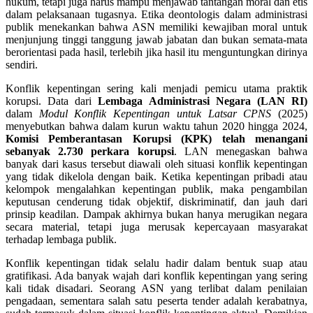
hukum, tetapi juga harus mampu menjawab tantangan moral dan etis
dalam pelaksanaan tugasnya. Etika deontologis dalam administrasi
publik menekankan bahwa ASN memiliki kewajiban moral untuk
menjunjung tinggi tanggung jawab jabatan dan bukan semata-mata
berorientasi pada hasil, terlebih jika hasil itu menguntungkan dirinya
sendiri.
Konflik kepentingan sering kali menjadi pemicu utama praktik
korupsi. Data dari
Lembaga Administrasi Negara (LAN RI)
dalam
Modul Konflik Kepentingan untuk Latsar CPNS
(2025)
menyebutkan bahwa dalam kurun waktu tahun 2020 hingga 2024,
Komisi Pemberantasan Korupsi (KPK) telah menangani
sebanyak 2.730 perkara korupsi
. LAN menegaskan bahwa
banyak dari kasus tersebut diawali oleh situasi konflik kepentingan
yang tidak dikelola dengan baik. Ketika kepentingan pribadi atau
kelompok mengalahkan kepentingan publik, maka pengambilan
keputusan cenderung tidak objektif, diskriminatif, dan jauh dari
prinsip keadilan. Dampak akhirnya bukan hanya merugikan negara
secara material, tetapi juga merusak kepercayaan masyarakat
terhadap lembaga publik.
Konflik kepentingan tidak selalu hadir dalam bentuk suap atau
gratifikasi. Ada banyak wajah dari konflik kepentingan yang sering
kali tidak disadari. Seorang ASN yang terlibat dalam penilaian
pengadaan, sementara salah satu peserta tender adalah kerabatnya,